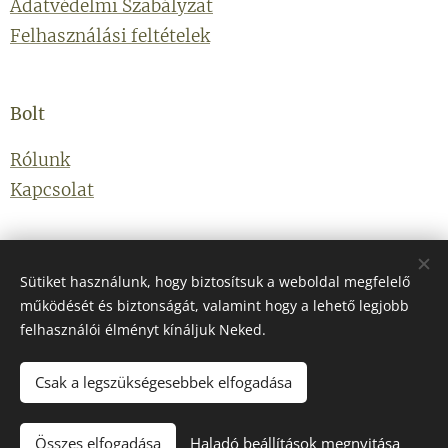
Adatvédelmi Szabályzat
Felhasználási feltételek
Bolt
Rólunk
Kapcsolat
Elérhetőségek
Sütiket használunk, hogy biztosítsuk a weboldal megfelelő
működését és biztonságát, valamint hogy a lehető legjobb
E-mail: info@skcollectionekszer.hu
felhasználói élményt kínáljuk Neked.
Telefonszám: +36203314434
Csak a legszükségesebbek elfogadása
Összes elfogadása
Haladó beállítások megnyitása