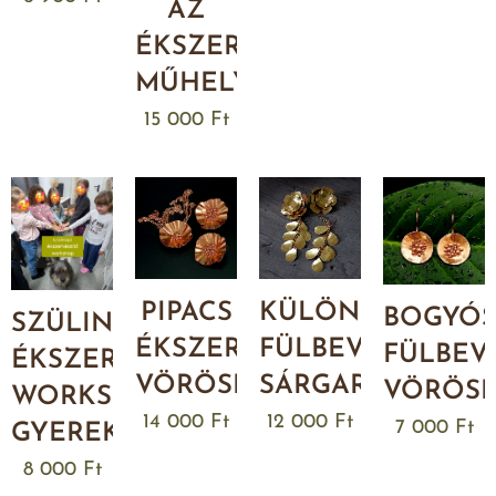
AZ
ÉKSZERDOBOZ
MŰHELYBEN
15 000
Ft
PIPACS
KÜLÖNLEGES
BOGYÓ
SZÜLINAPI
ÉKSZERSZETT
FÜLBEVALÓ
FÜLBEV
ÉKSZERKÉSZÍTŐ
VÖRÖSRÉZBŐL
SÁRGARÉZBŐL
VÖRÖS
WORKSHOP
14 000
Ft
12 000
Ft
7 000
Ft
GYEREKEKNEK
8 000
Ft