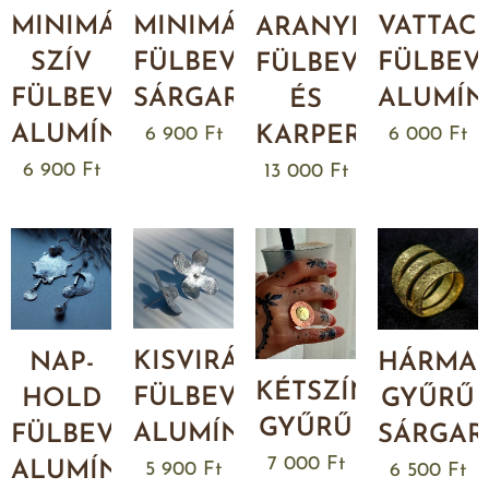
MINIMÁL
VATTAC
MINIMÁL
ARANYPÁLCA
SZÍV
FÜLBEV
FÜLBEVALÓ
FÜLBEVALÓ
FÜLBEVALÓ
ALUMÍN
SÁRGARÉZBŐL
ÉS
ALUMÍNIUMBÓL
KARPEREC
6 000
Ft
6 900
Ft
6 900
Ft
13 000
Ft
KISVIRÁG
NAP-
HÁRMA
KÉTSZÍNŰ
FÜLBEVALÓ
HOLD
GYŰRŰ
GYŰRŰ
ALUMÍNIUMBÓL
FÜLBEVALÓ
SÁRGAR
7 000
Ft
ALUMÍNIUMBÓL
5 900
Ft
6 500
Ft