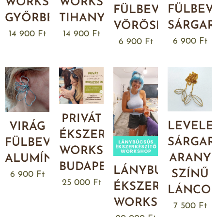
WORKSHOP
WORKSHOP
FÜLBEV
FÜLBEVALÓ
GYŐRBEN
TIHANYBAN
SÁRGAR
VÖRÖSRÉZBŐL
14 900
Ft
14 900
Ft
6 900
Ft
6 900
Ft
PRIVÁT
LEVELE
VIRÁG
ÉKSZERKÉSZÍTŐ
SÁRGAR
FÜLBEVALÓ
WORKSHOP
ARANY
ALUMÍNIUMBÓL
BUDAPESTEN
LÁNYBÚCSÚS
SZÍNŰ
6 900
Ft
25 000
Ft
ÉKSZERKÉSZÍTŐ
LÁNCO
WORKSHOP
7 500
Ft