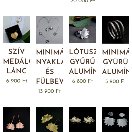
20 000
Ft
SZÍV
LÓTUSZVIRÁG
MINIMÁ
MINIMÁL
MEDÁLOS
GYŰRŰ
GYŰRŰ
NYAKLÁNC
LÁNC
ALUMÍNIUMBÓL
ALUMÍN
ÉS
FÜLBEVALÓ
6 900
Ft
6 800
Ft
5 900
Ft
13 900
Ft