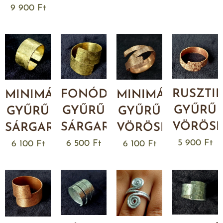
9 900
Ft
RUSZTI
FONÓDÓ
MINIMÁL
MINIMÁL
GYŰRŰ
GYŰRŰ
GYŰRŰ
GYŰRŰ
VÖRÖS
SÁRGARÉZBŐL
SÁRGARÉZBŐL
VÖRÖSRÉZBŐL
5 900
Ft
6 500
Ft
6 100
Ft
6 100
Ft