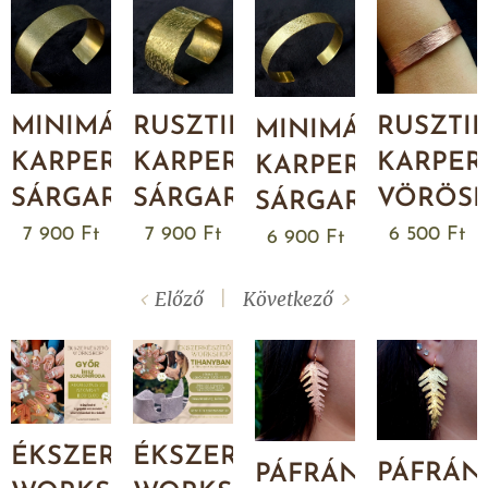
MINIMÁL
RUSZTIKUS
RUSZTI
MINIMÁL
KARPEREC
KARPEREC
KARPER
KARPEREC
SÁRGARÉZBŐL
SÁRGARÉZBŐL
VÖRÖS
SÁRGARÉZBŐL
7 900
Ft
7 900
Ft
6 500
Ft
6 900
Ft
Előző
Következő
ÉKSZERKÉSZÍTŐ
ÉKSZERKÉSZÍTŐ
PÁFRÁN
PÁFRÁNY