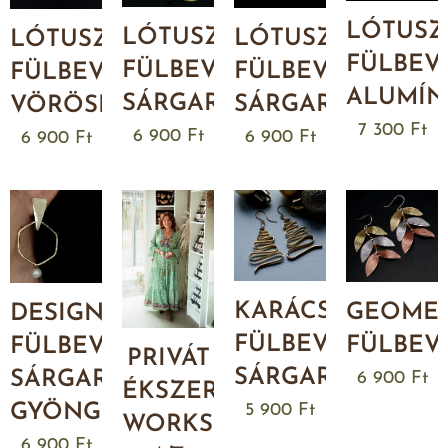
LÓTUSZ
LÓTUSZVIRÁG
LÓTUSZVIRÁG
LÓTUSZVIRÁG
FÜLBEV
FÜLBEVALÓ
FÜLBEVALÓ
FÜLBEVALÓ
ALUMÍN
SÁRGARÉZBŐL
SÁRGARÉZBŐL
VÖRÖSRÉZBŐL
7 300
Ft
6 900
Ft
6 900
Ft
6 900
Ft
KARÁCSONYFA
GEOMET
DESIGN
FÜLBEVALÓ
FÜLBEV
FÜLBEVALÓ
PRIVÁT
SÁRGARÉZBŐL
SÁRGARÉZBŐL
6 900
Ft
ÉKSZERKÉSZÍTŐ
5 900
Ft
GYÖNGGYEL
WORKSHOP
6 900
Ft