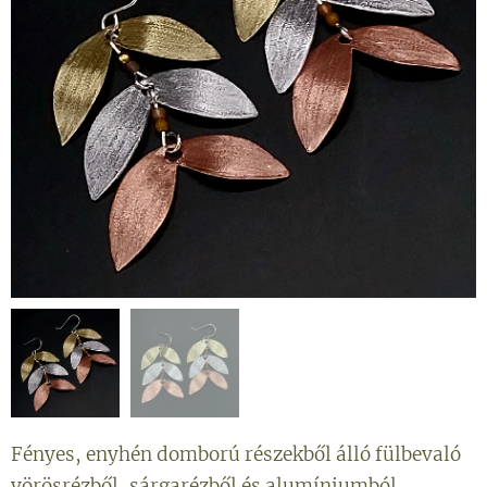
Fényes, enyhén domború részekből álló fülbevaló
vörösrézből, sárgarézből és alumíniumból.