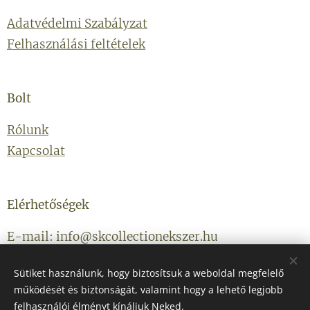
Adatvédelmi Szabályzat
Felhasználási feltételek
Bolt
Rólunk
Kapcsolat
Elérhetőségek
E-mail: info@skcollectionekszer.hu
Telefonszám: +36203314434
Sütiket használunk, hogy biztosítsuk a weboldal megfelelő
működését és biztonságát, valamint hogy a lehető legjobb
felhasználói élményt kínáljuk Neked.