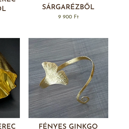
SÁRGARÉZBŐL
ŐL
9 900
Ft
EREC
FÉNYES GINKGO