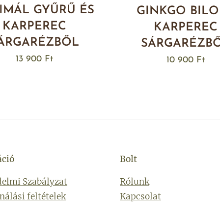
IMÁL GYŰRŰ ÉS
GINKGO BILO
KARPEREC
KARPEREC
ÁRGARÉZBŐL
SÁRGARÉZB
13 900
Ft
10 900
Ft
áció
Bolt
elmi Szabályzat
Rólunk
nálási feltételek
Kapcsolat