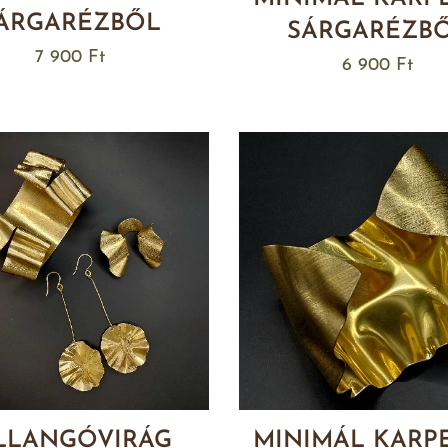
ÁRGARÉZBŐL
SÁRGARÉZB
7 900
Ft
6 900
Ft
LLANGÓVIRÁG
MINIMÁL KARP