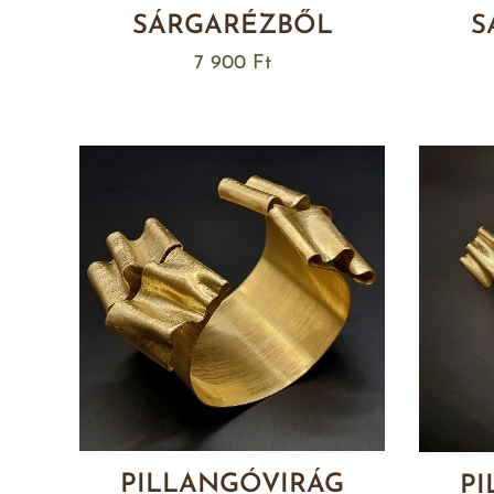
SÁRGARÉZBŐL
S
7 900
Ft
PILLANGÓVIRÁG
PI