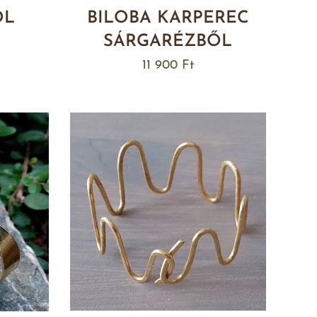
ŐL
BILOBA KARPEREC
SÁRGARÉZBŐL
11 900
Ft