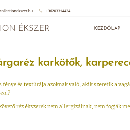
collectionekszer.hu
+ 36203314434
ION ÉKSZER
KEZDŐLAP
árgaréz karkötők, karperec
 fénye és textúrája azoknak való, akik szeretik a vag
ozol?
t követő réz ékszerek nem allergizálnak, nem fogják me