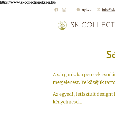
https://www.skcollectionekszer.hu/
nyitva
info@sk
SK COLLECT
S
A sárgaréz karperecek csodás
megjelenést.
Te közéjük tart
Az egyedi, letisztult design
kényelmesek.