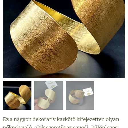
Ez a nagyon dekoratív karkötő kifejezetten olyan
nőknek való, akik szeretik az egyedi, különleges,