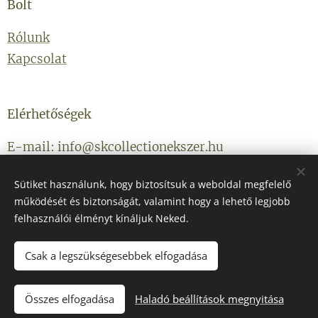
Bolt
Rólunk
Kapcsolat
Elérhetőségek
E-mail: info@skcollectionekszer.hu
Telefonszám: +36203314434
Sütiket használunk, hogy biztosítsuk a weboldal megfelelő
működését és biztonságát, valamint hogy a lehető legjobb
felhasználói élményt kínáljuk Neked.
Csak a legszükségesebbek elfogadása
Az oldalt a
Webnode
működteti
Sütik
Összes elfogadása
Haladó beállítások megnyitása
KOSÁRBA