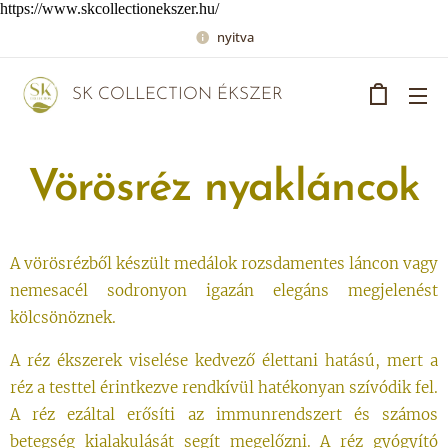
https://www.skcollectionekszer.hu/
nyitva
SK COLLECTION ÉKSZER
Vörösréz nyakláncok
A vörösrézből készült medálok rozsdamentes láncon vagy
nemesacél sodronyon igazán elegáns megjelenést
kölcsönöznek.
A réz ékszerek viselése kedvező élettani hatású, mert a
réz a testtel érintkezve rendkívül hatékonyan szívódik fel.
A réz ezáltal erősíti az immunrendszert és számos
betegség kialakulását segít megelőzni. A réz gyógyító