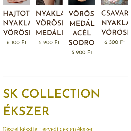
CSAVAR
NYAKLÁNC
HAJTOTT
VÖRÖSRÉZ
NYAKL
VÖRÖSRÉZ
NYAKLÁNC
MEDÁL
VÖRÖS
MEDÁLLAL
VÖRÖSRÉZBŐL
ACÉL
SODRONYON
6 500
Ft
5 900
Ft
6 100
Ft
5 900
Ft
SK
COLLECTION
ÉKSZER
Kézzel készített egyedi design ékszer