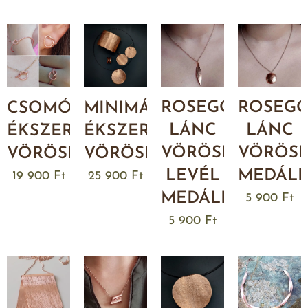
ROSEGOLD
ROSEG
CSOMÓ
MINIMÁL
LÁNC
LÁNC
ÉKSZERSZETT
ÉKSZERSZETT
VÖRÖSRÉZ
VÖRÖS
VÖRÖSRÉZBŐL
VÖRÖSRÉZBŐL
LEVÉL
MEDÁLL
19 900
Ft
25 900
Ft
MEDÁLLAL
5 900
Ft
5 900
Ft