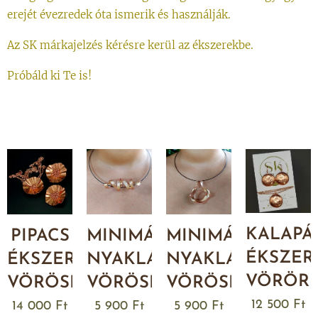
erejét évezredek óta ismerik és használják.
Az SK márkajelzés kérésre kerül az ékszerekbe.
Próbáld ki Te is!
KALAPÁ
MINIMÁL
MINIMÁL
PIPACS
ÉKSZER
NYAKLÁNC
NYAKLÁNC
ÉKSZERSZETT
VÖRÖR
VÖRÖSRÉZBŐL
VÖRÖSRÉZBŐL
VÖRÖSRÉZBŐL
12 500
Ft
5 900
Ft
5 900
Ft
14 000
Ft