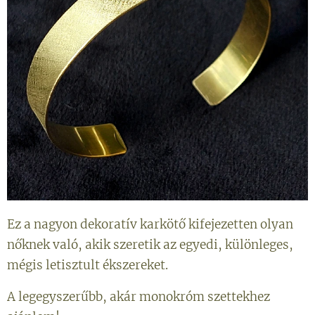
Ez a nagyon dekoratív karkötő kifejezetten olyan
nőknek való, akik szeretik az egyedi, különleges,
mégis letisztult ékszereket.
A legegyszerűbb, akár monokróm szettekhez