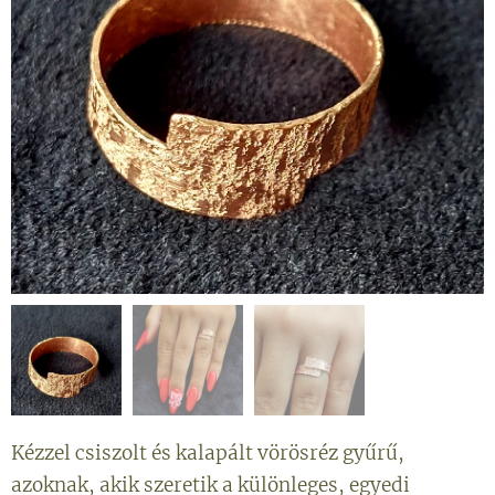
Kézzel csiszolt és kalapált vörösréz gyűrű,
azoknak, akik szeretik a különleges, egyedi