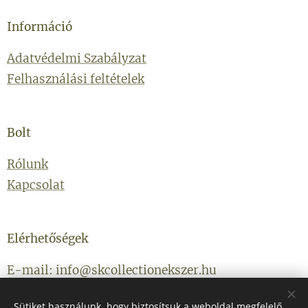
Információ
Adatvédelmi Szabályzat
Felhasználási feltételek
Bolt
Rólunk
Kapcsolat
Elérhetőségek
E-mail: info@skcollectionekszer.hu
Telefonszám: +36203314434
Sütiket használunk, hogy biztosítsuk a weboldal megfelelő