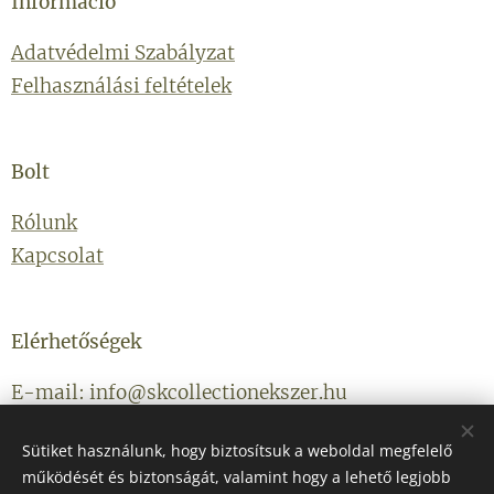
Információ
Adatvédelmi Szabályzat
Felhasználási feltételek
Bolt
Rólunk
Kapcsolat
Elérhetőségek
E-mail: info@skcollectionekszer.hu
Telefonszám: +36203314434
Sütiket használunk, hogy biztosítsuk a weboldal megfelelő
működését és biztonságát, valamint hogy a lehető legjobb