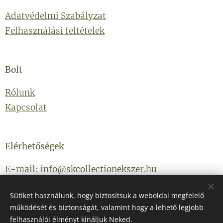
Adatvédelmi Szabályzat
Felhasználási feltételek
Bolt
Rólunk
Kapcsolat
Elérhetőségek
E-mail: info@skcollectionekszer.hu
Telefonszám: +36203314434
Sütiket használunk, hogy biztosítsuk a weboldal megfelelő
működését és biztonságát, valamint hogy a lehető legjobb
felhasználói élményt kínáljuk Neked.