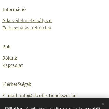
Információ
Adatvédelmi Szabályzat
Felhasználási feltételek
Bolt
Rólunk
Kapcsolat
Elérhetőségek
E-mail: info@skcollectionekszer.hu
Telefonszám: +36203314434
Sütiket használunk, hogy biztosítsuk a weboldal megfelelő