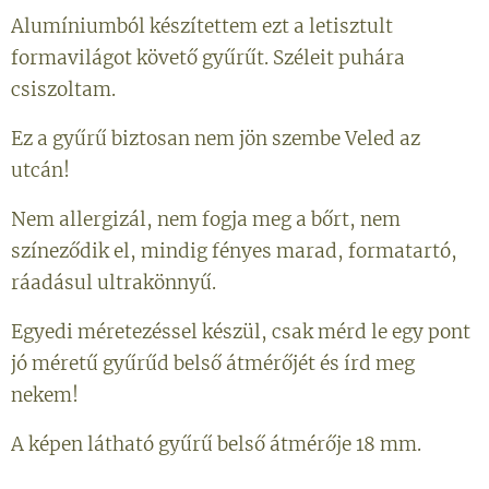
Alumíniumból készítettem ezt a letisztult
formavilágot követő gyűrűt. Széleit puhára
csiszoltam.
Ez a gyűrű biztosan nem jön szembe Veled az
utcán!
Nem allergizál, nem fogja meg a bőrt, nem
színeződik el, mindig fényes marad, formatartó,
ráadásul ultrakönnyű.
Egyedi méretezéssel készül, csak mérd le egy pont
jó méretű gyűrűd belső átmérőjét és írd meg
nekem!
A képen látható gyűrű belső átmérője 18 mm.