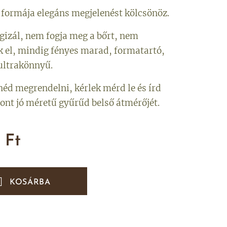
t formája elegáns megjelenést kölcsönöz.
gizál, nem fogja meg a bőrt, nem
k el, mindig fényes marad, formatartó,
ultrakönnyű.
néd megrendelni, kérlek mérd le és írd
ont jó méretű gyűrűd belső átmérőjét.
Ft
KOSÁRBA