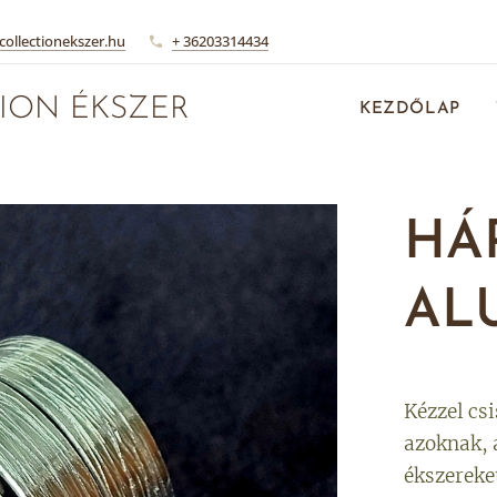
collectionekszer.hu
+ 36203314434
ION ÉKSZER
KEZDŐLAP
HÁ
AL
Kézzel csi
azoknak, a
ékszereke