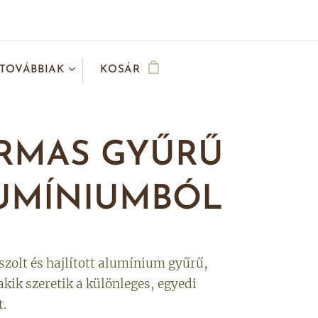
TOVÁBBIAK
KOSÁR
RMAS GYŰRŰ
UMÍNIUMBÓL
szolt és hajlított alumínium gyűrű,
kik szeretik a különleges, egyedi
t.