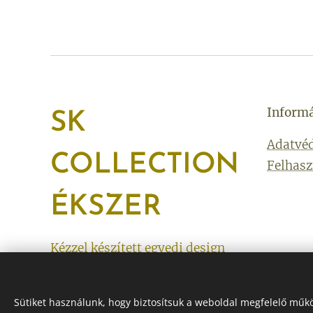
Inform
SK
Adatvéd
COLLECTION
Felhasz
ÉKSZER
Kézzel készített egyedi design
ékszer alumíniumból és rézből.
Sütiket használunk, hogy biztosítsuk a weboldal megfelelő műkö