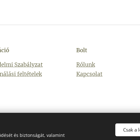
áció
Bolt
elmi Szabályzat
Rólunk
nálási feltételek
Kapcsolat
Csak a 
dését és biztonságát, valamint