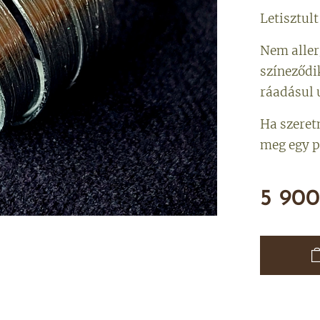
Letisztul
Nem aller
színeződi
ráadásul 
Ha szeret
meg egy p
5 900