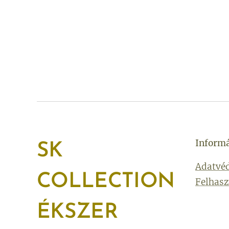
Inform
SK
Adatvéd
COLLECTION
Felhasz
ÉKSZER