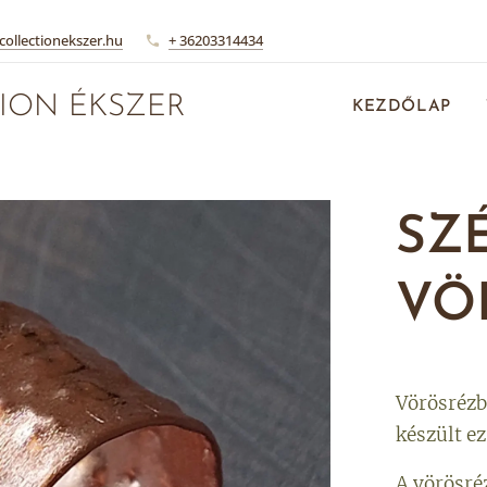
collectionekszer.hu
+ 36203314434
ION ÉKSZER
KEZDŐLAP
SZ
VÖ
Vörösrézbő
készült ez
A vörösré