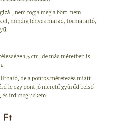
gizál, nem fogja meg a bőrt, nem
k el, mindig fényes marad, formatartó,
yű.
zélessége 1,5 cm, de más méretben is
m.
llítható, de a pontos méretezés miatt
érd le egy pont jó méretű gyűrűd belső
, és írd meg nekem!
Ft