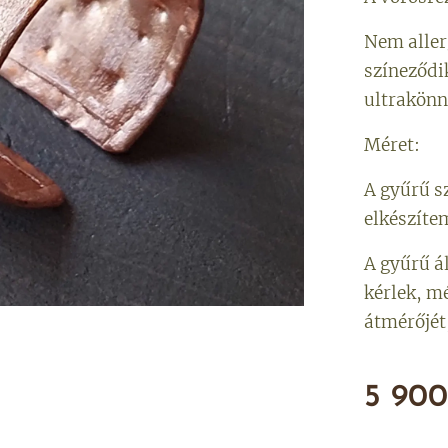
Nem aller
színeződi
ultrakönn
Méret:
A gyűrű s
elkészíte
A gyűrű á
kérlek, m
átmérőjét
5 900