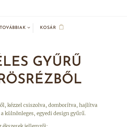
TOVÁBBIAK
KOSÁR
ÉLES GYŰRŰ
RÖSRÉZBŐL
l, kézzel csiszolva, domborítva, hajlítva
 a külnönleges, egyedi design gyűrű.
z ékszerek jellemzői: