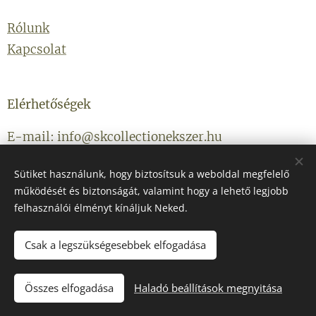
Rólunk
Kapcsolat
Elérhetőségek
E-mail: info@skcollectionekszer.hu
Telefonszám: +36203314434
Sütiket használunk, hogy biztosítsuk a weboldal megfelelő
működését és biztonságát, valamint hogy a lehető legjobb
felhasználói élményt kínáljuk Neked.
Csak a legszükségesebbek elfogadása
Az oldalt a
Webnode
működteti
Sütik
Összes elfogadása
Haladó beállítások megnyitása
KOSÁRBA