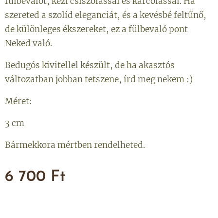
fülbevalót, kézi csiszolással és karcolással. Ha
szereted a szolíd eleganciát, és a kevésbé feltűnő,
de különleges ékszereket, ez a fülbevaló pont
Neked való.
Bedugós kivitellel készült, de ha akasztós
változatban jobban tetszene, írd meg nekem :)
Méret:
3 cm
Bármekkora mértben rendelheted.
6 700
Ft