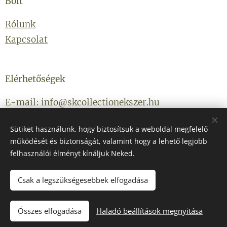
Bolt
Rólunk
Kapcsolat
Elérhetőségek
E-mail: info@skcollectionekszer.hu
Telefonszám: +36203314434
Sütiket használunk, hogy biztosítsuk a weboldal megfelelő
működését és biztonságát, valamint hogy a lehető legjobb
felhasználói élményt kínáljuk Neked.
Csak a legszükségesebbek elfogadása
Az oldalt a
Webnode
működteti
Sütik
Összes elfogadása
Haladó beállítások megnyitása
KOSÁRBA