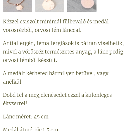
Kézzel csiszolt minimál fülbevaló és medál
vörösrézből, orvosi fém lánccal.
Antiallergén, fémallergiások is bátran viselhetik,
mivel a vörösréz természetes anyag, a lánc pedig
orvosi fémből készült.
A medált kérheted bármilyen betűvel, vagy
anélkül.
Dobd fel a megjelenésedet ezzel a különleges
ékszerrel!
Lánc méret: 45 cm
Medál átmérője 1,5 cm