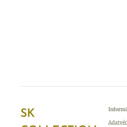
Inform
SK
Adatvéd