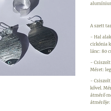
alumíniu
A szett ta
- Hal ala
cirkónia k
lánc: 80 
- Csiszol
Méret: le
- Csiszol
kővel. Mér
átmérő mé
átmérője