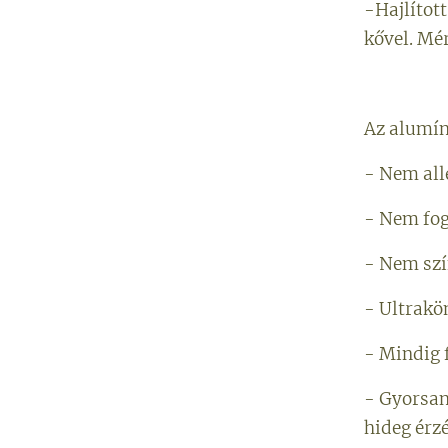
-Hajlított
kővel. Mé
Az alumín
- Nem all
- Nem fog
- Nem szí
- Ultrak
- Mindig 
- Gyorsan
hideg érzé