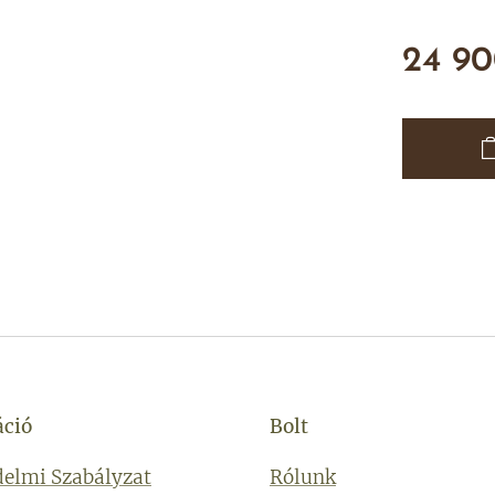
24 9
áció
Bolt
elmi Szabályzat
Rólunk