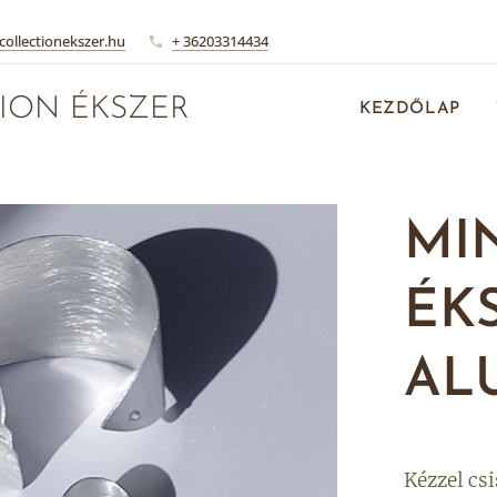
collectionekszer.hu
+ 36203314434
ION ÉKSZER
KEZDŐLAP
MI
ÉK
AL
Kézzel csi