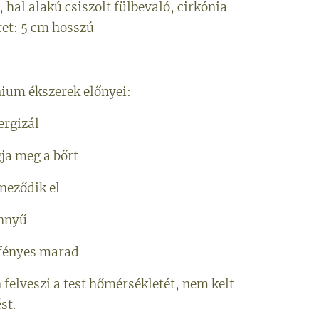
, hal alakú csiszolt fülbevaló, cirkónia
ret: 5 cm hosszú
ium ékszerek előnyei:
ergizál
ja meg a bőrt
neződik el
önnyű
fényes marad
 felveszi a test hőmérsékletét, nem kelt
st.