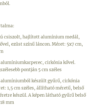
mból.
rtalma:
kú csiszolt, hajlított alumínium medál,
ővel, ezüst színű láncon. Méret: 5x7 cm,
cm
t alumíniumkarperec, cirkónia kővel.
gszélesebb pontján 5 cm széles
t alumíniumból készült gyűrű, cirkónia
et: 1,5 cm széles, állítható méretű, belső
retre készül. A képen látható gyűrű belső
: 18 mm