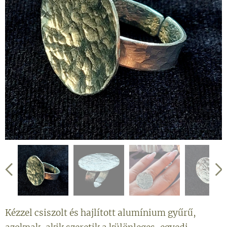
Kézzel csiszolt és hajlított alumínium gyűrű,