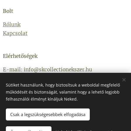
Bolt
Rólunk
Kapcsolat
Elérhetőségek
E-mail: info@skcollectionekszer.hu
Telefonszám: +36203314434
Sütiket használunk, hogy biztosítsuk a weboldal megfelelő
működését és biztonságát, valamint hogy a lehető legjobb
felhasználói élményt kínáljuk Neked.
Csak a legszükségesebbek elfogadása
Az oldalt a
Webnode
működteti
Sütik