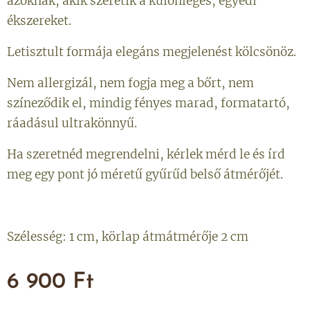
azoknak, akik szeretik a különleges, egyedi
ékszereket.
Letisztult formája elegáns megjelenést kölcsönöz.
Nem allergizál, nem fogja meg a bőrt, nem
színeződik el, mindig fényes marad, formatartó,
ráadásul ultrakönnyű.
Ha szeretnéd megrendelni, kérlek mérd le és írd
meg egy pont jó méretű gyűrűd belső átmérőjét.
Szélesség: 1 cm, körlap átmátmérője 2 cm
6 900
Ft