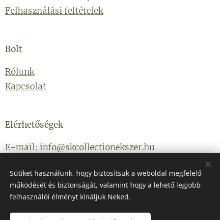
Felhasználási feltételek
Bolt
Rólunk
Kapcsolat
Elérhetőségek
E-mail: info@skcollectionekszer.hu
Telefonszám: +36203314434
Sütiket használunk, hogy biztosítsuk a weboldal megfelelő
működését és biztonságát, valamint hogy a lehető legjobb
felhasználói élményt kínáljuk Neked.