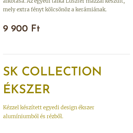
alkotása. Az egyedi tálka Lüszter mázzal készült,
mely extra fényt kölcsönöz a kerámiának.
9 900
Ft
SK
COLLECTION
ÉKSZER
Kézzel készített egyedi design ékszer
alumíniumból és rézből.