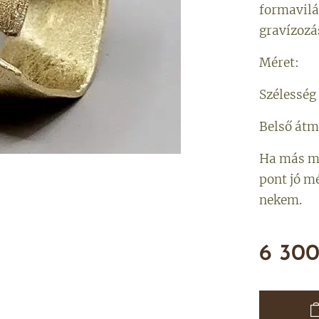
formavilá
gravízozá
Méret:
Szélesség
Belső át
Ha más mé
pont jó m
nekem.
6 30