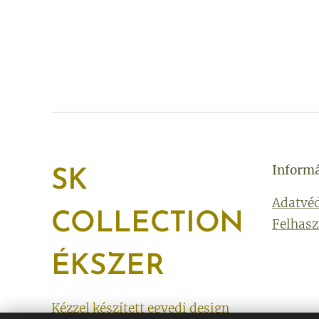
Inform
SK
Adatvéd
COLLECTION
Felhasz
ÉKSZER
Kézzel készített egyedi design