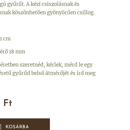
gú gyűrűt. A kézi csiszolásnak és
snak köszönhetően gyönyörűen csillog.
 1 cm
mérő 18 mm
retben szeretnéd, kérlek, mérd le egy
éretű gyűrűd belső átmérőjét és írd meg
0
Ft
KOSÁRBA