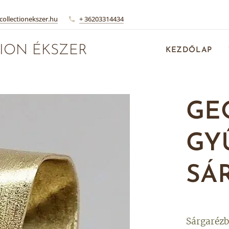
collectionekszer.hu
+ 36203314434
ION ÉKSZER
KEZDŐLAP
GE
GY
SÁ
Sárgarézb