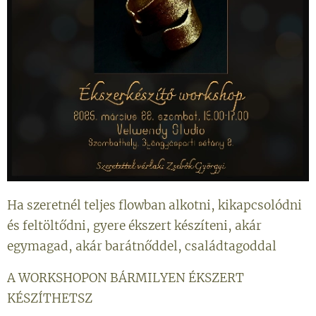
Ha szeretnél teljes flowban alkotni, kikapcsolódni
és feltöltődni, gyere ékszert készíteni, akár
egymagad, akár barátnőddel, családtagoddal✨️
A WORKSHOPON BÁRMILYEN ÉKSZERT
KÉSZÍTHETSZ