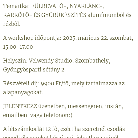
Temaitka: FÜLBEVALÓ-, NYAKLÁNC-,
KARKÖTŐ- ÉS GYŰRŰKÉSZÍTÉS alumíniumból és
rézből.
A workshop időpontja: 2025. máricus 22. szombat,
15.00-17.00
Helyszín: Velwendy Studio, Szombathely,
Gyöngyösparti sétány 2.
Részvételi díj: 9900 Ft/fő, mely tartalmazza az
alapanyagokat.
JELENTKEZZ üzenetben, messengeren, instán,
emailben, vagy telefonon:)
A létszámkorlát 12 fő, ezért ha szeretnél csodás,
egyedi ékszereket készíteni, jelentkezz minél