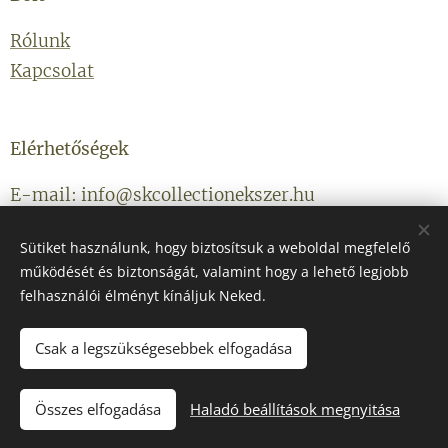
Rólunk
Kapcsolat
Elérhetőségek
E-mail: info@skcollectionekszer.hu
Telefonszám: +36203314434
Sütiket használunk, hogy biztosítsuk a weboldal megfelelő
működését és biztonságát, valamint hogy a lehető legjobb
felhasználói élményt kínáljuk Neked.
Csak a legszükségesebbek elfogadása
Az oldalt a
Webnode
működteti
Sütik
Összes elfogadása
Haladó beállítások megnyitása
KOSÁRBA